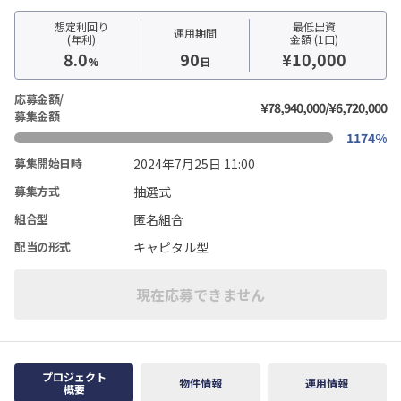
想定利回り
最低出資
運用期間
(年利)
金額 (1口)
8.0
90
¥10,000
%
日
応募金額/
¥78,940,000/¥6,720,000
募集金額
1174%
2024年7月25日 11:00
募集開始日時
抽選式
募集方式
匿名組合
組合型
キャピタル型
配当の形式
現在応募できません
プロジェクト
物件情報
運用情報
概要