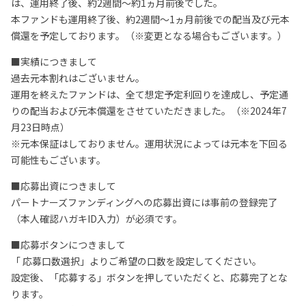
は、運用終了後、約2週間～約1ヵ月前後でした。
本ファンドも運用終了後、約2週間～1ヵ月前後での配当及び元本
償還を予定しております。（※変更となる場合もございます。）
■実績につきまして
過去元本割れはございません。
運用を終えたファンドは、全て想定予定利回りを達成し、予定通
りの配当および元本償還をさせていただきました。（※2024年7
月23日時点）
※元本保証はしておりません。運用状況によっては元本を下回る
可能性もございます。
■応募出資につきまして
パートナーズファンディングへの応募出資には事前の登録完了
（本人確認ハガキID入力）が必須です。
■応募ボタンにつきまして
「 応募口数選択」よりご希望の口数を設定してください。
設定後、「応募する」ボタンを押していただくと、応募完了とな
ります。