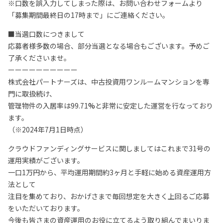
※口数を誤入力してしまった際は、お問い合わせフォームより
「募集期間最終日の17時まで」にご連絡ください。
■当選口数につきまして
応募者様多数の場合、部分当選となる場合もございます。予めご
了承くださいませ。
ーーーーーーーーーー
株式会社パートナーズは、中古投資用ワンルームマンションを専
門に取扱続け、
管理物件の入居率は99.71
%
と非常に安定した運営を行なっており
ます。
（※2024年7月1日時点）
クラウドファンディングサービスに関しましてはこれまで31号の
運用実績がございます。
一口1万円から、平均運用期間約3ヶ月と手軽に始める資産運用方
法として
注目を集めており、おかげさまで毎回想定を大きく上回るご応募
をいただいております。
今後も皆さまの資産運用のお役に立てるよう取り組んでまいりま