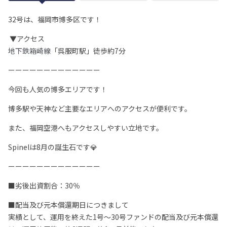
32号は、福岡市博多区です！
▼アクセス
地下鉄箱崎線
「呉服町駅」徒歩約7分
ーーーーーーーーーーーーー
今回も人気の博多エリアです！
博多駅や天神など主要なエリアへのアクセスが便利です。
また、福岡空港へもアクセスしやすい立地です。
Spinelは8月の誕生石です💎
ーーーーーーーーーーーーー
■劣後出資割合：30％
■配当及び元本償還期日につきまして
実績として、運用を終えた1号～30号ファンドの配当及び元本償還