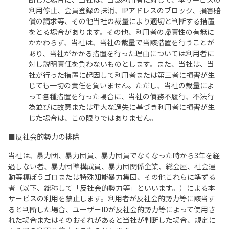
利用停止、会員登録の抹消、IPアドレスのブロック、損害賠
償の請求等、その他当社の裁量により適切と判断する措置
をとる場合があります。その他、利用者の帰責性の有無に
かかわらず、当社は、当社の裁量で当該措置を行うことが
あり、当社がかかる措置を行った理由については利用者に
対し説明責任を負わないものとします。また、当社は、当
社が行った措置に起因して利用者または第三者に損害が生
じても一切の責任を負いません。ただし、当社の裁量によ
って各種措置を行った場合に、当社の債務不履行、不法行
為並びに故意または重大な過失に基づき利用者に損害が生
じた場合は、この限りではありません。
■反社会的勢力の排除
当社は、暴力団、暴力団員、暴力団員でなくなった時から3年を経
過しない者、暴力団準構成員、暴力団関係企業、総会屋、社会運
動等標ぼうゴロまたは特殊知能暴力集団、その他これらに準ずる
者（以下、総称して「反社会的勢力等」といいます。）による本
サービスの利用を禁止します。利用者が反社会的勢力等に該当す
ると判断した場合、ユーザーIDが反社会的勢力等によって使用さ
れた場合またはそのおそれがあると当社が判断した場合、規定に