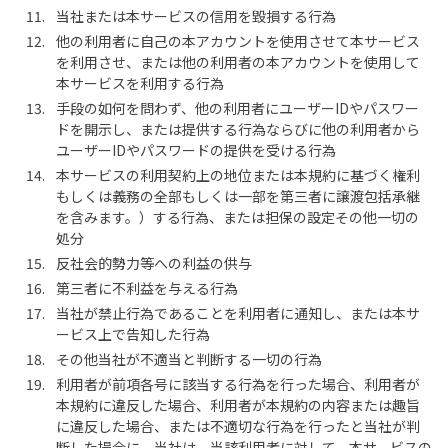
当社または本サービスの信用を毀損する行為
他の利用者に自己の本アカウントを使用させて本サービス
を利用させ、または他の利用者の本アカウントを使用して
本サービスを利用する行為
手段の如何を問わず、他の利用者にユーザーIDやパスワー
ドを開示し、または提供する行為ならびに他の利用者から
ユーザーIDやパスワードの提供を受ける行為
本サービスの利用契約上の地位または本規約に基づく権利
もしくは義務の全部もしくは一部を第三者に譲渡包括承継
を含みます。）する行為、または担保の設定その他一切の
処分
反社会的勢力等への利益の供与
第三者に不利益を与える行為
当社が禁止行為であることを利用者に通知し、または本サ
ービス上で告知した行為
その他当社が不適当と判断する一切の行為
利用者が前項各号に該当する行為を行った場合、利用者が
本規約に違反した場合、利用者が本規約の内容または趣旨
に違反した場合、または不適切な行為を行ったと当社が判
断した場合に、当社は、当該利用者に対して、本サ—ビスの