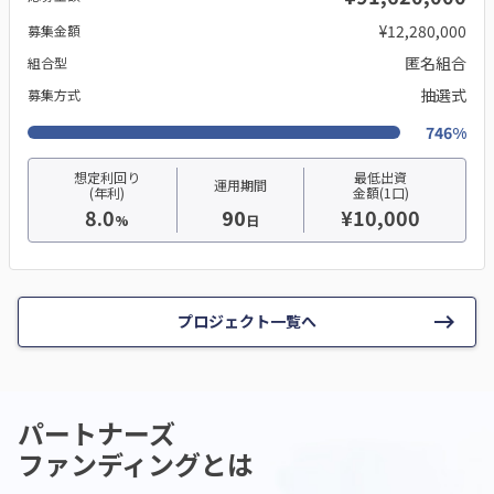
¥12,280,000
募集金額
匿名組合
組合型
抽選式
募集方式
746%
想定利回り
最低出資
運用期間
(年利)
金額(1口)
8.0
90
¥10,000
%
日
keyboard_backspace
プロジェクト一覧へ
パートナーズ
ファンディングとは