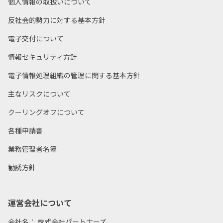
個人情報の取扱いについて
ルにてご連絡いたします。
反社会的勢力に対する基本方針
電子交付について
7
入金
STEP
情報セキュリティ方針
マイページのお知らせおよびメールに記載された「入金口
電子情報処理組織の管理に関する基本方針
座」に、入金期日までに出資金のお振込をお願いいたしま
す。
主なリスクについて
恐れ入りますが、振込手数料についてはお客様にてご負担を
クーリングオフについて
お願いいたします。
各種申請書
業務管理者名簿
8
運用開始
STEP
勧誘方針
運用開始日になりましたら、投資いただいた資金を元に運用
を開始いたします。
運営会社について
会社名： 株式会社パートナーズ