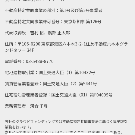
9
配当
STEP
不動産特定共同事業の種別：第1号及び第2号事業者
配当金のお振込みが完了しましたら、配当結果をマイページ
不動産特定共同事業許可番号：東京都知事 第126号
のお知らせおよびメールにてお知らせいたします。
代表取締役：吉村 拓、廣部 正太郎
運用終了月の翌々月までに配当および出資金をお振込いたし
ます。
住所：〒106-6290 東京都港区六本木3-2-1住友不動産六本木グラ
※配当のお振込条件に付きましては、プロジェクトにより異
ンドタワー 34F
なる場合がございます。
電話番号：03-5488-8770
宅地建物取引業：国土交通大臣（1）第10432号
賃貸管理業者登録：国土交通大臣（2）第5441号
住宅宿泊管理業者登録：国土交通大臣（01）第F04095号
業務管理者：河合 千尋
弊社のクラウドファンディングでは不動産特定共同事業法に基づく電子取引
業務を行います。
当サイトで表示されている「利回り」はあくまで「想定利回り」であり、