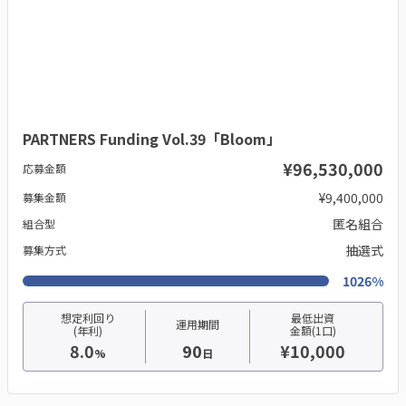
PARTNERS Funding Vol.39「Bloom」
¥96,530,000
応募金額
¥9,400,000
募集金額
匿名組合
組合型
抽選式
募集方式
1026%
想定利回り
最低出資
運用期間
(年利)
金額(1口)
8.0
90
¥10,000
%
日