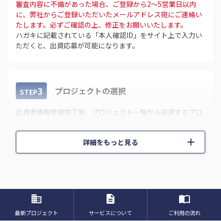
審査内容に不備があった場合、ご登録から2～5営業日以内
に、弊社からご登録いただいたメールアドレス宛にご連絡い
たします。必ずご確認の上、修正をお願いいたします。
ハガキに記載されている「本人確認ID」をサイト上で入力い
ただくと、出資応募が可能になります。
投資家の保護
3
プロジェクトの選択
STEP
運用期間中や売却時に損失が発生した場合、パートナーズが
先に一定の割合まで損失を負担します（優先劣後構造採用）
出資者情報登録完了後、プロジェクト一覧から投資するプロ
ジェクトを選択してください。
add
詳細をもっと見る
資産運用シミュレーション
4
プロジェクトへ応募する
STEP
パートナーズクラウドファンディングで資産運用をおこなったシ
投資するプロジェクトが決まったら、応募口数を選択した
ミュレーションです。
business
description
import_contacts
後、
銀行の定期預金に100万円を預けても、利回り0.01%では1年後に
・契約成立前書面
最新プロジェクト
サービスについて
ご利用の流れ
得られるのは100円にしかなりませんが、パートナーズクラウドフ
・電子取引に係る重要事項等説明書