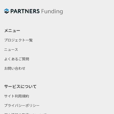
ァンディングでは800倍の80,000円を出資金とは別に得られる可
の2点を必ずご確認ください。
能性があります。
上記をご確認いただけますと、応募ボタンがクリックできる
ようになります。
メニュー
5
抽選
STEP
プロジェクト一覧
※抽選式プロジェクトの場合のみ
ニュース
プロジェクトに出資できる方は抽選によって決定します。
抽選は募集期間終了後に行い、結果についてはマイページの
よくあるご質問
お知らせおよびメールにてご連絡いたします。
お問い合わせ
・パートナーズクラウドファンディングの運用利回りを8％と想定した場合。
・金利は年率・税引前で表示しています。
6
・こちらの図はあくまでモデルケースです。想定利回りは過去の実績平均利
出資確定
STEP
サービスについて
回りであり、将来の運用成果を保証するものではありません。
※金利参考: 日本銀行金融機構局（2019年12月18日現在）
当選されたお客様は、応募いただいたプロジェクトの詳細か
サイト利用規約
ら「契約成立時書面」をご確認いただいた上で「出資確定」
プライバシーポリシー
ボタンをクリックしてください。
出資確定後に入金口座等をマイページのお知らせおよびメー