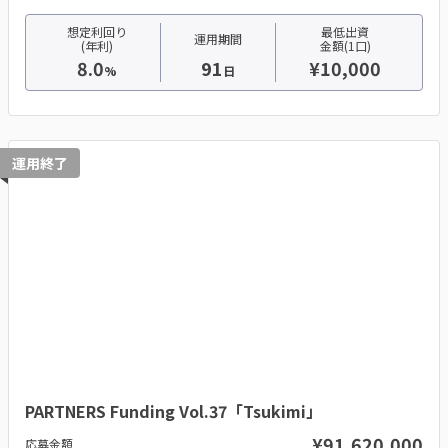
想定利回り
最低出資
運用期間
(年利)
金額(1口)
8.0
91
¥10,000
%
日
運用終了
PARTNERS Funding Vol.37「Tsukimi」
¥91,620,000
応募金額