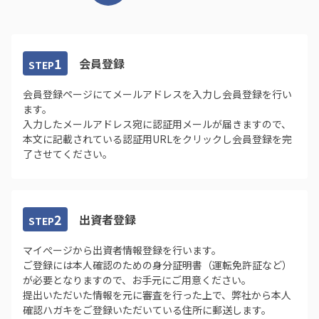
少額から投資可能
少額からでも投資が行えるため、まとまった資金が無い方
1
会員登録
STEP
や、気軽にまずは投資を体験したい方でもご利用いただけま
す
会員登録ページにてメールアドレスを入力し会員登録を行い
ます。
入力したメールアドレス宛に認証用メールが届きますので、
本文に記載されている認証用URLをクリックし会員登録を完
了させてください。
2
出資者登録
STEP
運用の手間いらず
マイぺージから出資者情報登録を行います。
パートナーズが不動産を運用管理するため、株やFXの様に値
ご登録には本人確認のための身分証明書（運転免許証など）
動きを常にチェックする必要がなく、手軽に資産運用を始め
が必要となりますので、お手元にご用意ください。
られます
提出いただいた情報を元に審査を行った上で、弊社から本人
確認ハガキをご登録いただいている住所に郵送します。