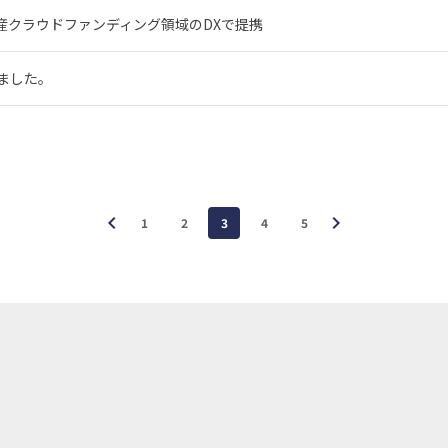
動産クラウドファンディング領域のDXで提携
ました。
chevron_left
chevron_right
1
2
3
4
5