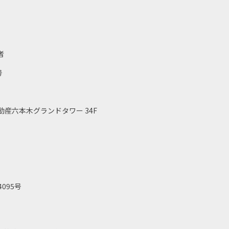
者
号
不動産六本木グランドタワー 34F
095号