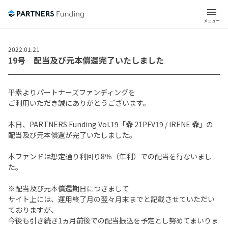
menu
メニュー
2022.01.21
19号 配当及び元本償還完了いたしました
平素よりパートナーズファンディングを
ご利用いただき誠にありがとうございます。
本日、PARTNERS Funding Vol.19「✿ 21PFV19 / IRENE ✿」の
配当及び元本償還が完了いたしました。
本ファンドは想定通り利回り8％（年利）での配当を行ないまし
た。
※配当及び元本償還期日につきまして
サイト上には、運用終了月の翌々月末までと記載させていただい
ておりますが、
今後も引き続き1ヵ月前後での配当振込を予定とし努めてまいりま